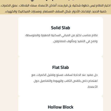
اختيار النظام ليس خطوة شكلية، بل قرار يحدد أماكن الأعمدة، سمك البلاطات، عمق الكمرات،
كمية الحديد، ارتفاعات الأدوار، شكل السقف المستعار، ومسارات الميكانيكا والكهرباء.
Solid Slab
نظام مناسب لكثير من المباني السكنية الصغيرة والمتوسطة،
واضح في التنفيذ ومألوف للمقاولين.
Flat Slab
حل مفيد عند الحاجة لسقف مستوٍ وتقليل الكمرات، مع
اهتمام خاص بالقص الثاقب والهبوط والتفاصيل حول
الأعمدة.
Hollow Block