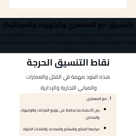
التنسيق مع المعماري والكهرباء والميكانيكا
أغلب مشاكل الموقع تبدأ عندما تُرسم الأعمدة والكمرات بمعزل عن الفتحات والمناور والدكت
واللوحات والمواسير. لذلك يتم التفكير في التعارضات مبكرًا، قبل أن تتحول إلى تكسير أو تعديل
مكلف.
نقاط التنسيق الحرجة
هذه البنود مهمة في الفلل والعمارات
والمباني التجارية والإدارية.
مع المعماري
رص الأعمدة بما يحافظ على توزيع الفراغات والواجهات
والمداخل.
مراجعة المناور والسلالم والمصاعد والفتحات الكبيرة.