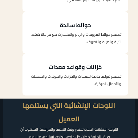
حوائط ساندة
تصميم حوائط البدرومات والردم والمنحدرات مع مراعاة ضغط
التربة والمياه والتصريف.
خزانات وقواعد معدات
تصميم قواعد خاصة للمعدات والخزانات والمولدات والمضخات
والأحمال المركزة.
اللوحات الإنشائية التي يستلمها
العميل
اللوحة الإنشائية الجيدة تختصر وقت التنفيذ والمراجعة. المطلوب أن
يعرف المنفذ مكان كل عنصر، أبعاده، تسليحه، منسوبه،