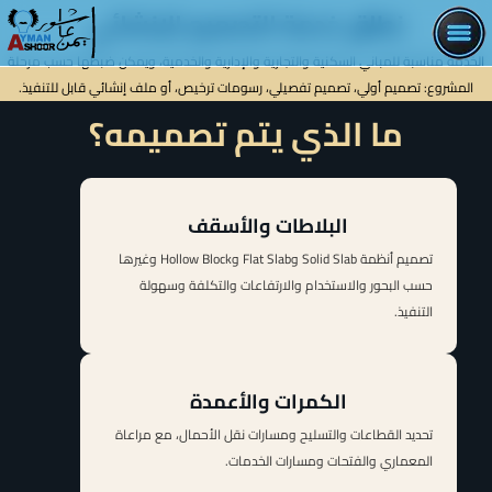
نطاق خدمة التصميم الإنشائي
تصميم إنشائي
الخدمة مناسبة للمباني السكنية والتجارية والإدارية والخدمية، ويمكن ضبطها حسب مرحلة
تحويل التصميم المعماري إلى هيكل آمن واقتصادي وقابل للتنفيذ، من اختيار النظام
المشروع: تصميم أولي، تصميم تفصيلي، رسومات ترخيص، أو ملف إنشائي قابل للتنفيذ.
الإنشائي حتى اللوحات والنوتة الحسابية.
ما الذي يتم تصميمه؟
تواصل معنا
البلاطات والأسقف
تصميم أنظمة Solid Slab وFlat Slab وHollow Block وغيرها
حسب البحور والاستخدام والارتفاعات والتكلفة وسهولة
التنفيذ.
الكمرات والأعمدة
تحديد القطاعات والتسليح ومسارات نقل الأحمال، مع مراعاة
المعماري والفتحات ومسارات الخدمات.