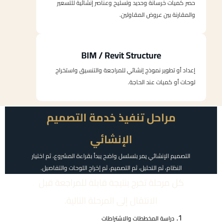
حصر كميات خرسانة وحديد وتسليح وعناصر إنشائية للتسعير
والمقارنة بين عروض المقاولين.
BIM / Revit Structure
إعداد أو تطوير نموذج إنشائي للمراجعة والتنسيق واستخراج
لوحات أو كميات عند الحاجة.
مراحل تنفيذ خدمة التصميم
الإنشائي
التصميم الإنشائي يمر بتسلسل واضح يبدأ بقراءة المشروع، ثم اختيار
النظام، ثم التحليل، ثم التصميم، ثم إخراج اللوحات والتفاصيل.
كل مرحلة تخرج بنتيجة قابلة للمراجعة قبل
الانتقال إلى المرحلة التالية.
دراسة المخططات والاشتراطات