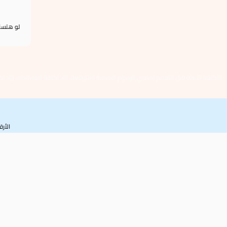
لو هتسن
التكلفة الآمنة قبل التقديم تساوي الرسوم الرسمية المتوقعة، زائد تكلفة المستندات، زائد ت
الأر
محل صغير منخفض الخطورة
لو النشاط بسيط والمساحة محدودة والموقع عادي والمستندات مكتملة، يكون التركيز على الرسوم 
مطعم أو كافيه
هنا لا تنظر للرسم الرسمي فقط، لأن التهوية والصرف والحريق ودورات المياه والاشتراطات الصح
محل في موقع متميز
الموقع التجاري المتميز يرفع شريحة الرسوم، وقد يرفع كذلك توقعات الجهات المختصة بخصوص الوا