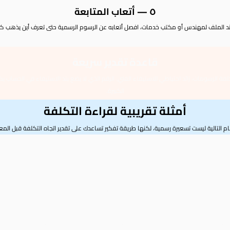
٥ — أتعاب المتابعة
د الملف لمهندس أو مكتب خدمات، افصل أتعابه عن الرسوم الرسمية حتى تعرف أين يذهب كل
قاعدة تقدير سريعة
كلفة الرسومات، زائد احتياطي للاستيفاء الفني. الرقم الذي لا يضع بند الاستيفاء في الحساب 
الكبيرة.
أمثلة تقريبية لقراءة التكلفة
قام التالية ليست تسعيرة رسمية، لكنها طريقة تفكير تساعدك على تقدير اتجاه التكلفة قبل المعا
الرسمية الأساسية وإثبات شغل العين، وغالبًا لا تظهر تعديلات فنية كبيرة إلا إذا كان المح
ية وتخزين المواد وتشغيل المعدات قد تصنع فارقًا كبيرًا بين محل جاهز ومحل يحتاج تجهيزات.
جهة، الإشغال، الأمن، المداخل، وتأثير النشاط على الجيران أو المرور أو المشاة.