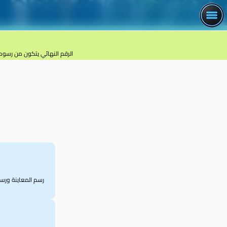
الرقم النهائي يتكون من رسوم
الفكرة الأساسية
عند السؤال عن تكلفة ترخيص محل تجاري، فالرسوم الرسمية ليست إلا جزءًا من الصورة. هناك ف
تكلفة تعديل الكهرباء أو التهوية أو الحماية من الحريق أو تجهيز رسم هندسي صحيح هي الجز
رسم المعاينة ورسم