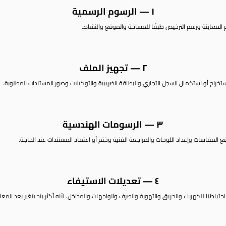
١ — الرسوم الرسمية
م المعاينة ورسم الترخيص طبقًا للمساحة والموقع والنشاط.
٢ — تجهيز الملف
خراج أو استكمال السجل التجاري والبطاقة الضريبية والتوكيلات وصور المستندات المطلوبة.
٣ — الرسومات الهندسية
 المقاسات وإعداد اللوحات والمراجعة الفنية وختم أو اعتماد المستندات عند الحاجة.
٤ — تعديلات الاستيفاء
احتياطيًا للكهرباء والحريق والتهوية والصرف والواجهات والمداخل، لأنه أكثر بند يتغير بعد المعاي