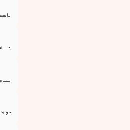
ابدأ برس
احسب است
احسب رفع
ضع بندًا 