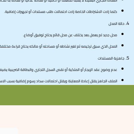
النشاط التجاري البسيط لا يشبه مطعمًا أو كافيه أو نشاطًا غذائيًا أو نشاطًا به مخاط
كلما زادت الاشتراطات الخاصة زادت احتمالات طلب مستندات أو تجهيزات إضافية.
حالة المحل
محل جديد لم يعمل بعد يختلف عن محل قائم يحتاج توفيق أوضاع.
المحل الذي سبق ترخيصه ثم تغير نشاطه أو مساحته أو مالكه يحتاج قراءة مختلفة 
جاهزية المستندات
عدم وضوح عقد الإيجار أو الملكية أو نقص السجل التجاري والبطاقة الضريبية يضي
الملف الجاهز يقلل إعادة المعاينة ويقلل احتمالات سداد رسوم إضافية بسبب الاست