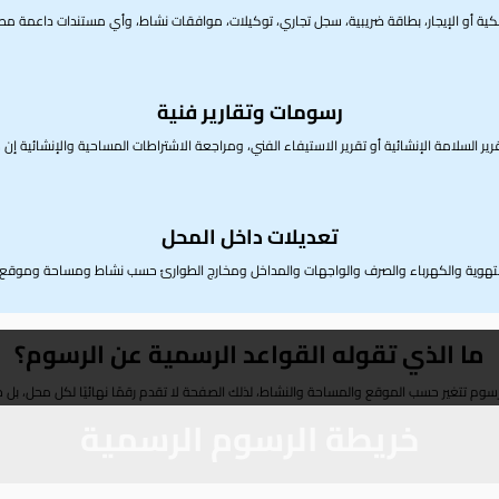
ية أو الإيجار، بطاقة ضريبية، سجل تجاري، توكيلات، موافقات نشاط، وأي مستندات داعمة مط
رسومات وتقارير فنية
ير السلامة الإنشائية أو تقرير الاستيفاء الفني، ومراجعة الاشتراطات المساحية والإنشائية إن ط
تعديلات داخل المحل
التهوية والكهرباء والصرف والواجهات والمداخل ومخارج الطوارئ حسب نشاط ومساحة وموقع 
ما الذي تقوله القواعد الرسمية عن الرسوم؟
رسوم تتغير حسب الموقع والمساحة والنشاط، لذلك الصفحة لا تقدم رقمًا نهائيًا لكل محل، بل 
خريطة الرسوم الرسمية