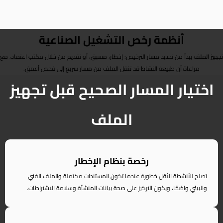
أنظمة رخص التشغيل الصناعية
تجهيز الملف يبدأ من تحديد مسار الترخيص: إخطار، مسبق، أو تقديم من خلال مكتب اعتماد، مع
مراعاة أن طبيعة النشاط قد تنقل الملف من مسار سريع إلى فحص أعمق.
اختيار المسار الصحيح قبل تجهيز
الملف
رخصة بنظام الإخطار
تصلح للأنشطة الأقل خطورة عندما تكون المستندات مكتملة والملف الفني
والبيئي واضحًا، ويكون التركيز على صحة بيانات المنشأة وسلامة الاشتراطات.