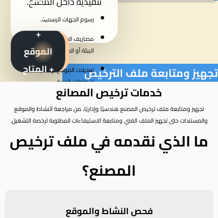
تنفيذية داخل المصنع.
النشاط
رسوم الجهات الرسمية.
+
مصاريف الدفاع المدني أو
الموقع
البيئة أو المعامل.
+ المتاح
تجهيز ومتابعة ملف الترخيص
تعديلات الموقع أو تنفيذ
اشتراطات الحريق.
من
خدمات ترخيص المصانع
الحالة
حسب
أي موافقات خاصة خارج نطاق
المستندات
تجهيز ومتابعة ملف ترخيص المصنع هندسيًا وإداريًا، من مراجعة النشاط والموقع
الاتفاق.
والمستندات حتى تجهيز الملف الفني ومتابعة الاستيفاءات المطلوبة لرخصة التشغيل.
ما الذي نقدمه في ملف ترخيص
المصنع؟
تقارير فنية أو موافقات إضافية
فحص النشاط والموقع
منفصلة