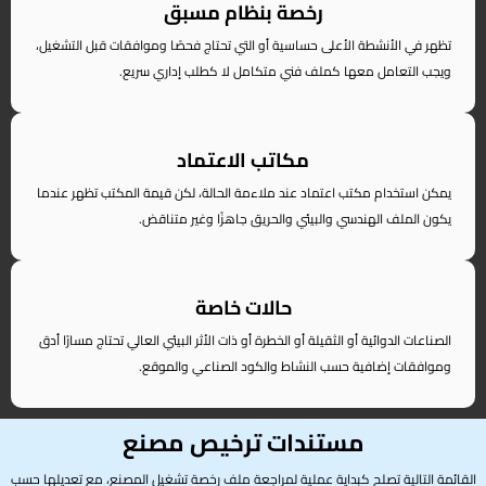
رخصة بنظام مسبق
تظهر في الأنشطة الأعلى حساسية أو التي تحتاج فحصًا وموافقات قبل التشغيل،
ويجب التعامل معها كملف فني متكامل لا كطلب إداري سريع.
مكاتب الاعتماد
يمكن استخدام مكتب اعتماد عند ملاءمة الحالة، لكن قيمة المكتب تظهر عندما
يكون الملف الهندسي والبيئي والحريق جاهزًا وغير متناقض.
حالات خاصة
الصناعات الدوائية أو الثقيلة أو الخطرة أو ذات الأثر البيئي العالي تحتاج مسارًا أدق
وموافقات إضافية حسب النشاط والكود الصناعي والموقع.
مستندات ترخيص مصنع
القائمة التالية تصلح كبداية عملية لمراجعة ملف رخصة تشغيل المصنع، مع تعديلها حسب