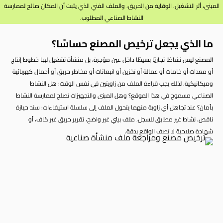
المبنى، أثر التشغيل، الوقاية من الحريق، والملف الفني الذي يثبت أن المكان صالح لممارسة
النشاط الصناعي المطلوب.
ما الذي يجعل ترخيص المصنع حساسًا؟
المصنع ليس نشاطًا تجاريًا بسيطًا داخل عين مؤجرة، بل منشأة تشغيل لها خطوط إنتاج
أو معدات أو خامات أو عمالة أو تخزين أو انبعاثات أو مخاطر حريق أو أحمال كهربائية
وميكانيكية. لذلك يجب قراءة الملف من زاويتين في نفس الوقت: هل النشاط
الصناعي مسموح في هذا الموقع؟ وهل المبنى والتجهيزات تصلح لممارسة النشاط
بأمان؟ عند تجاهل أي زاوية منهما يتحول الملف إلى سلسلة استيفاءات: سند حيازة
ناقص، نشاط غير مطابق للسجل، ملف بيئي غير واضح، تقرير حريق غير كاف، أو
شهادة صلاحية لا تصف الواقع بدقة.