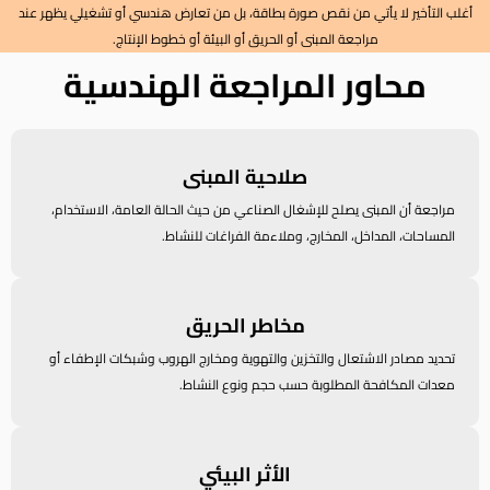
أغلب التأخير لا يأتي من نقص صورة بطاقة، بل من تعارض هندسي أو تشغيلي يظهر عند
مراجعة المبنى أو الحريق أو البيئة أو خطوط الإنتاج.
محاور المراجعة الهندسية
صلاحية المبنى
مراجعة أن المبنى يصلح للإشغال الصناعي من حيث الحالة العامة، الاستخدام،
المساحات، المداخل، المخارج، وملاءمة الفراغات للنشاط.
مخاطر الحريق
تحديد مصادر الاشتعال والتخزين والتهوية ومخارج الهروب وشبكات الإطفاء أو
معدات المكافحة المطلوبة حسب حجم ونوع النشاط.
الأثر البيئي