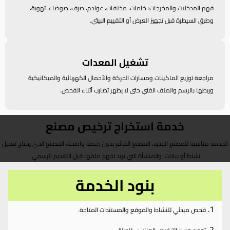
فهم المدخلات والمخرجات: خامات، مخلفات، عوادم، صرف، ضوضاء، تهوية،
وطرق السيطرة قبل تجهيز العرض أو التقييم البيئي.
تشغيل المعدات
مراجعة توزيع الماكينات ومسارات الحركة والأحمال الكهربائية والميكانيكية
وربطها بالرسم والملف الفني حتى لا يظهر تضارب أثناء الفحص.
خدمة استخراج ترخيص مصنع
الخدمة مناسبة للمصنع الجديد، المصنع القائم بدون رخصة واضحة، المصنع الذي يحتاج تعديل
نشاط أو بيانات، والمنشأة التي تريد تجهيز ملفها قبل التقديم الرسمي.
بنود الخدمة
فحص مبدئي للنشاط والموقع والمستندات المتاحة.