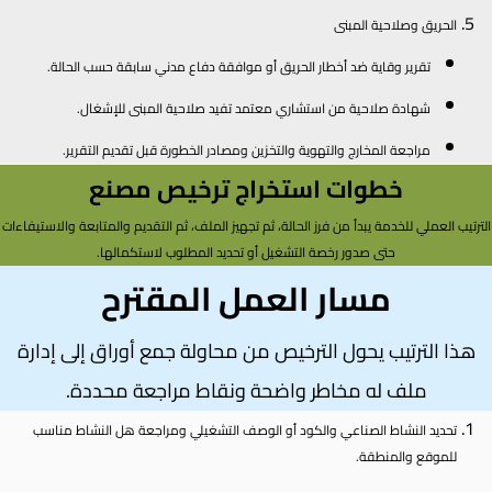
الحريق وصلاحية المبنى
تقرير وقاية ضد أخطار الحريق أو موافقة دفاع مدني سابقة حسب الحالة.
شهادة صلاحية من استشاري معتمد تفيد صلاحية المبنى للإشغال.
مراجعة المخارج والتهوية والتخزين ومصادر الخطورة قبل تقديم التقرير.
خطوات استخراج ترخيص مصنع
الترتيب العملي للخدمة يبدأ من فرز الحالة، ثم تجهيز الملف، ثم التقديم والمتابعة والاستيفاءات
حتى صدور رخصة التشغيل أو تحديد المطلوب لاستكمالها.
مسار العمل المقترح
هذا الترتيب يحول الترخيص من محاولة جمع أوراق إلى إدارة
ملف له مخاطر واضحة ونقاط مراجعة محددة.
تحديد النشاط الصناعي والكود أو الوصف التشغيلي ومراجعة هل النشاط مناسب
للموقع والمنطقة.