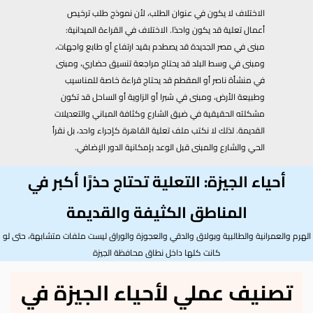
الاختلاف لا يكون في عنوان الطلب، لأن نموذج طلب ترخيص
أعمال تعلية قد يكون واحدًا. الاختلاف في القراءة الميدانية:
مبنى في مصر الجديدة قد يصطدم بقيد ارتفاع أو طابع واجهات،
ومبنى في وسط البلد قد يحتاج مراجعة تنسيق حضاري، ومبنى
في منشأة ناصر أو المقطم قد يحتاج قراءة خاصة للمناسيب
وطبيعة الأرض، ومبنى في شبرا أو الزاوية أو الساحل قد تكون
مشكلته الحقيقية في ضيق الشارع وكثافة المباني والتعديلات
القديمة. لذلك لا نكتب ملف تعلية القاهرة كإجراء واحد، بل نقرأ
الحي والشارع والمبنى قبل الوعد بإمكانية الدور الإضافي.
أحياء الجيزة: التعلية تحتاج حذرًا أكبر في
المناطق الكثيفة والقديمة
الهرم والعمرانية والطالبية وبولاق والدقي والعجوزة والوراق ليست ملفات متشابهة، حتى لو
كانت كلها داخل نطاق محافظة الجيزة
تصنيف عملي لأحياء الجيزة في