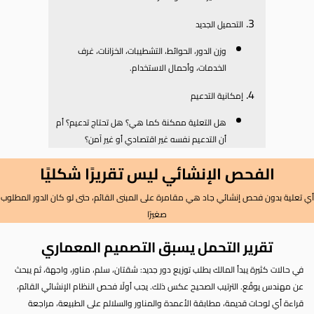
التحميل الجديد
وزن الدور، الحوائط، التشطيبات، الخزانات، غرف
الخدمات، وأحمال الاستخدام.
إمكانية التدعيم
هل التعلية ممكنة كما هي؟ هل تحتاج تدعيم؟ أم
أن التدعيم نفسه غير اقتصادي أو غير آمن؟
الفحص الإنشائي ليس تقريرًا شكليًا
أي تعلية بدون فحص إنشائي جاد هي مقامرة على المبنى القائم، حتى لو كان الدور المطلوب
صغيرًا
تقرير التحمل يسبق التصميم المعماري
في حالات كثيرة يبدأ المالك بطلب توزيع دور جديد: شقتان، سلم، مناور، واجهة، ثم يبحث
عن مهندس يوقّع. الترتيب الصحيح عكس ذلك. يجب أولًا فحص النظام الإنشائي القائم،
قراءة أي لوحات قديمة، مطابقة الأعمدة والمناور والسلالم على الطبيعة، مراجعة