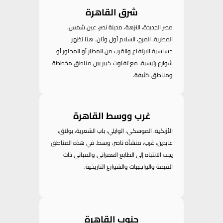
شرق القاهرة
مصر الجديدة، النزهة، مدينة نصر، عين شمس،
المطرية، المرج، السلام أول وثان. هنا تظهر
حساسية الارتفاع والقرب من المطار أو المحاور أو
شوارع رئيسية، مع تفاوت كبير بين مناطق مخططة
ومناطق كثيفة.
غرب ووسط القاهرة
الأزبكية، الموسكي، الوايلي، باب الشعرية، بولاق،
عابدين، غرب، منشأة ناصر، وسط. في هذه المناطق
يجب الانتباه إلى الطابع العمراني والمباني ذات
القيمة والواجهات والشوارع التاريخية.
جنوب القاهرة