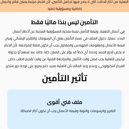
التعلية من أكثر الحالات التي لا يصح فيها تجاهل التأمين، لأن الخطر مرتبط بمبنى قائم وأحمال
إضافية ومسؤولية تنفيذ
التأمين ليس بندًا ماليًا فقط
في أعمال التعلية، وثيقة التأمين ترتبط بفكرة المسؤولية المدنية عن أخطار أعمال
البناء. عمليًا، دخول الملف في مسار التأمين يعني أن الرسومات والتقرير الإنشائي وبيان
قيمة الأعمال ومعلومات المهندس والمقاول يجب أن تكون قابلة للمراجعة، لأن الخطر
لا يخص الدور الجديد وحده؛ أي خطأ قد يؤثر على المبنى كله. لذلك عند تسعير أو جدولة
ترخيص التعلية يجب فصل وقت التأمين والمراجعة الفنية عن وقت تقديم الطلب داخل
المركز التكنولوجي، وعدم وعد المالك بأن التعلية مجرد ختم سريع على لوحة دور متكرر.
تأثير التأمين
ملف فني أقوى
التقرير والرسومات والنوتة وقيمة الأعمال يجب أن تكون أكثر انضباطًا.