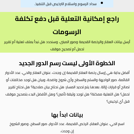
سداد الرسوم واستلام الترخيص قبل التنفيذ.
راجع إمكانية التعلية قبل دفع تكلفة
الرسومات
أرسل بيانات العقار والرخصة القديمة وصور المبنى، وسنحدد هل نبدأ بملف تعلية أم تقرير
تحمل أم تصحيح موقف
الخطوة الأولى ليست رسم الدور الجديد
أفضل بداية هي إرسال رخصة العقار القديمة إن وجدت، عنوان العقار والحي، عدد الأدوار
القائمة، صور الواجهة والسلم والسطح وأي شروخ واضحة، وبيان هل توجد مخالفات أو
تصالح أو قرارات إزالة. بعدها يتم تحديد المسار: هل نحتاج بيان صلاحية؟ هل نحتاج تقرير
تحمل؟ هل التعلية ممكنة؟ هل توجد وثيقة تأمين؟ وهل الأفضل البدء بتصحيح موقف
قبل أي ترخيص؟
بيانات ابدأ بها
اسم الحي، عنوان العقار، الرخص القديمة، عدد الأدوار، صور السطح، وصور الشروخ
إن وجدت.