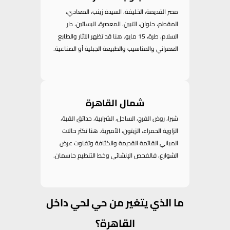
مصر القديمة، الخليفة، السيدة زينب، المعادي،
المقطم، حلوان، التبين، المعصرة، البساتين، دار
السلام، طرة، 15 مايو. هنا قد تظهر الآثار والطابع
العمراني والمناسيب والطبيعة الجبلية أو الصناعية.
شمال القاهرة
شبرا، روض الفرج، الساحل، الشرابية، حدائق القبة،
الزاوية الحمراء، الزيتون، الأميرية. هنا تكثر حالات
المباني القائمة القديمة والكثافة وتفاوت عرض
الشوارع، فالفحص الإنشائي وخط التنظيم حاسمان.
ما الذي يتغير من حي لحي داخل
القاهرة؟