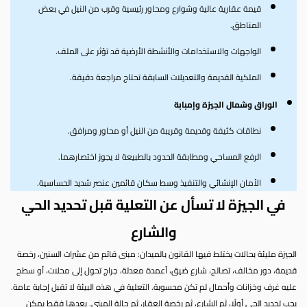
قيمة عقارية عالية وشوارع ومحاور رئيسية وقرب من النيل في بعض
المناطق.
الواجهات والاستخدامات والأنشطة الأرضية قد تؤثر على الملف.
الملكية القديمة والتعديلات السابقة تحتاج مراجعة دقيقة.
الوراق وشمال الجيزة وإمبابة
نطاقات كثيفة وقديمة وقريبة من النيل أو محاور ومرافق.
الرفع المساحي ومطابقة الحدود بالطبيعة لا يجوز اختصارهما.
الأمان الإنشائي والتنفيذ وسط سكان قائمين عنصر شديد الحساسية.
في الجيزة لا تسأل عن التعلية قبل تحديد الحي
والشارع
الجيزة مليئة بحالات يختلط فيها القانون بالميدان: مبنى قائم من عشرات السنين، رخصة
قديمة، دور مخالف، تصالح، شارع ضيق، أعمدة معدلة، جراج تحول إلى محلات، أو سطح
عليه غرف وخزانات وأحمال لم تكن محسوبة. التعلية في هذه البيئة لا تقبل إجابة عامة.
يجب تحديد الحي أولًا، ثم الشارع، ثم رخصة العقار، ثم حالة المبنى. بعدها فقط يمكن