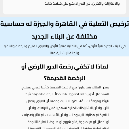
والاهتزازات والتخزين، لأن الضرر لا يقع على قطعة خالية.
ترخيص التعلية في القاهرة والجيزة له حساسية
مختلفة عن البناء الجديد
في البناء الجديد تقرأ الأرض، أما في التعلية فتقرأ الأرض والمبنى القديم والرخصة والتنفيذ
والحالة الإنشائية معًا
لماذا لا تكفي رخصة الدور الأرضي أو
الرخصة القديمة؟
بعض الملاك يتعاملون مع الرخصة القديمة كأنها تصريح مفتوح
لاستكمال أدوار كلما احتاجوا. هذا خطأ. الرخصة القديمة تثبت
تاريخًا وموقفًا سابقًا، لكنها لا تثبت وحدها أن المبنى يتحمل
الآن، ولا أن الاشتراطات الحالية تسمح بنفس الارتفاع، ولا أن
التنفيذ تم مطابقًا للرسومات، ولا أن الأساسات لم تتأثر بتعديلات
أو أحمال أو مياه جوفية أو شروخ أو هبوط. التعلية الناجحة
تحتاج قراءة مشتركة: الرخصة السابقة، الرسومات القديمة إن