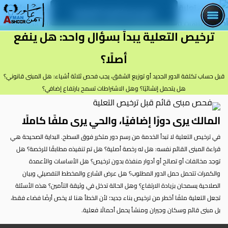
راجع إمكانية التعلية
ترخيص التعلية يبدأ بسؤال واحد: هل ينفع
أصلًا؟
قبل حساب تكلفة الدور الجديد أو توزيع الشقق، يجب فحص ثلاثة أشياء: هل المبنى قانوني؟
هل يتحمل إنشائيًا؟ وهل الاشتراطات تسمح بارتفاع إضافي؟
المالك يرى دورًا إضافيًا، والحي يرى ملفًا كاملًا
في ترخيص التعلية لا تبدأ الخدمة من رسم دور متكرر فوق السطح. البداية الصحيحة هي
قراءة المبنى القائم نفسه: هل له رخصة أصلية؟ هل تم تنفيذه مطابقًا للرخصة؟ هل
توجد مخالفات أو تصالح أو أدوار منفذة بدون ترخيص؟ هل الأساسات والأعمدة
والكمرات تتحمل حمل الدور المطلوب؟ هل عرض الشارع والمخطط التفصيلي وبيان
الصلاحية يسمحان بزيادة الارتفاع؟ وهل الحالة تدخل في وثيقة التأمين؟ هذه الأسئلة
تجعل التعلية ملفًا أخطر من ترخيص بناء جديد؛ لأن الخطأ هنا لا يخص أرضًا فضاء فقط،
بل مبنى قائم وسكان وجيران ومنشأ يحمل أحمالًا فعلية.