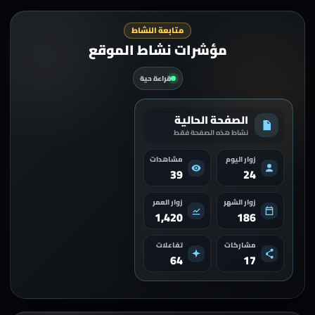
متابعة النشاط
مؤشرات نشاط الموقع
قراءة حية
الصفحة الحالية
الموقع
كامل الموقع
نشاط هذه الصفحة فقط
الموقع
مؤشرات عامة للدومين
زوار اليوم
مشاهدات
زوار اليوم
زوار اليوم
زوار الشهر
زوار الشهر
39
24
3,870
642
214
71
زوار الشهر
زوار العمر
زوار إجمالي
زوار إجمالي
تحميلات
صفحات نشطة
1,420
186
1,240
18
42,900
5,820
مشاركات
تفاعلات
تحميلات
مستفيدون
عملاء
طلبات
64
17
12
690
148
93